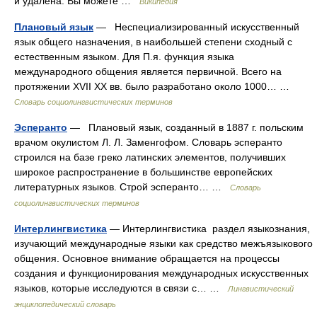
и удалена. Вы можете …
Википедия
Плановый язык
— Неспециализированный искусственный
язык общего назначения, в наибольшей степени сходный с
естественным языком. Для П.я. функция языка
международного общения является первичной. Всего на
протяжении XVII XX вв. было разработано около 1000… …
Словарь социолингвистических терминов
Эсперанто
— Плановый язык, созданный в 1887 г. польским
врачом окулистом Л. Л. Заменгофом. Словарь эсперанто
строился на базе греко латинских элементов, получивших
широкое распространение в большинстве европейских
литературных языков. Строй эсперанто… …
Словарь
социолингвистических терминов
Интерлингвистика
— Интерлингвистика раздел языкознания,
изучающий международные языки как средство межъязыкового
общения. Основное внимание обращается на процессы
создания и функционирования международных искусственных
языков, которые исследуются в связи с… …
Лингвистический
энциклопедический словарь