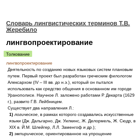
Словарь лингвистических терминов Т.В.
Жеребило
лингвопроектирование
Толкование
лингвопроектирование
Деятельность по созданию новых языковых систем плановым
путем. Первый проект был разработан греческим филологом
Алексархом (IV – III вв. до н.э.), который он пытался
использовать как средство общения в основанном им городе
Уранополисе. Научное Л. заложено работами Р. Декарта (1629
г.), развито Г.В. Лейбницем.
Существует два направления Л.:
1)
логическое
, в рамках которого создавались искусственные
языки (Дж. Дальгарно, Дж. Уилкинс, Ж. Делормель, Ж. Сюдр, в
XIX в. Й.М. Шлейгер, Л.Л. Заменгоф и др.);
2)
эмпирическое
, ориентированное на упрощение