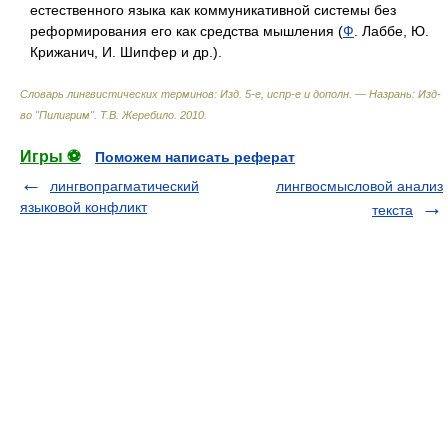
естественного языка как коммуникативной системы без
реформирования его как средства мышления (
Ф
. Лаббе, Ю.
Крижанич, И. Шипфер и др.).
Словарь лингвистических терминов: Изд. 5-е, испр-е и дополн. — Назрань: Изд-
во "Пилигрим"
.
Т.В. Жеребило
.
2010
.
Игры ⚽
Поможем написать реферат
лингвопрагматический
лингвосмысловой анализ
языковой конфликт
текста